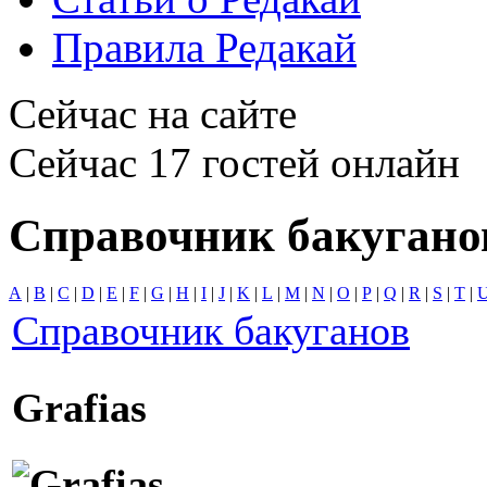
Правила Редакай
Сейчас на сайте
Сейчас 17 гостей онлайн
Справочник бакугано
A
|
B
|
C
|
D
|
E
|
F
|
G
|
H
|
I
|
J
|
K
|
L
|
M
|
N
|
O
|
P
|
Q
|
R
|
S
|
T
|
Справочник бакуганов
Grafias